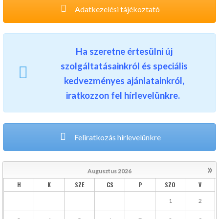
Adatkezelési tájékoztató
Ha szeretne értesülni új
szolgáltatásainkról és speciális
kedvezményes ajánlatainkról,
iratkozzon fel hírlevelünkre.
Feliratkozás hírlevelünkre
»
Augusztus
2026
H
K
SZE
CS
P
SZO
V
1
2