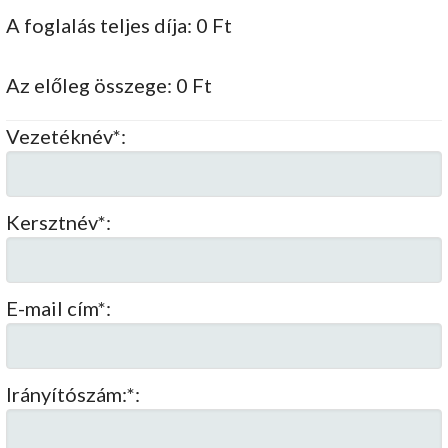
A foglalás teljes díja:
0
Ft
Az előleg összege:
0
Ft
Vezetéknév*:
Kersztnév*:
E-mail cím*:
Irányítószám:*: