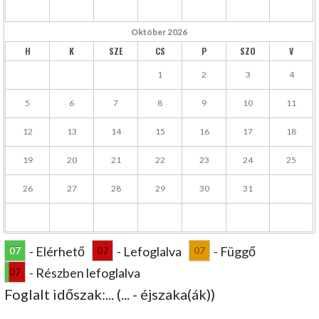
Október
2026
H
K
SZE
CS
P
SZO
V
1
2
3
4
5
6
7
8
9
10
11
12
13
14
15
16
17
18
19
20
21
22
23
24
25
26
27
28
29
30
31
- Elérhető
- Lefoglalva
- Függő
07
07
07
- Részben lefoglalva
07
Foglalt időszak:
...
(
...
- éjszaka(ák))